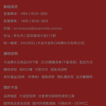
聯絡資訊
客服專線：+886 2 8630-3886
客服傳真： +886 2 8630-3859
信箱：servicepop@popsmile.com.tw
地址：新北市八里區觀海大道171號
統一編號：24418081 (卡滋卡滋多口味爆米花有限公司)
購物說明
卡滋爆米花商品DM下載
2026團購表單(下載填寫)
配送方式
購物須知
海外訂購
付款方式
退換貨說明
其他權益(發票、折價券)
服務條款
隱私權政策
反詐騙聲明
關於卡滋
品牌緣起
卡滋里程碑
社會責任與綠色環保工廠
國際食品安全認證
國內外銷售通路
行銷合作、OEM代工