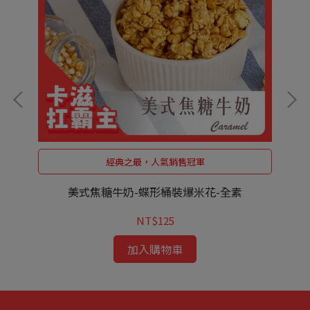
經典之最，人氣銷售冠軍
美式焦糖牛奶-蝶形桶裝爆米花-全素
NT$125
加入購物車