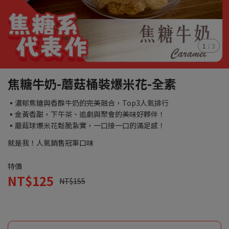
1
/
3
焦糖牛奶-蘑菇桶裝爆米花-全素
▪濃郁焦糖與香醇牛奶的完美融合，Top3人氣排行
▪金黃香甜，下午茶、追劇與聚會的美味好夥伴！
▪蘑菇球爆米花鬆脆紮實，一口接一口的滿足感！
就是我！人氣銷售冠軍口味
特價
NT$125
NT$155