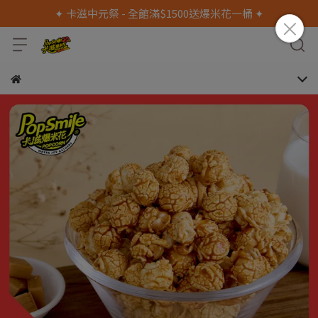
✦ 卡滋中元祭 - 全館滿$1500送爆米花一桶 ✦