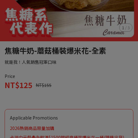
1
/
3
焦糖牛奶-蘑菇桶裝爆米花-全素
就是我！人氣銷售冠軍口味
Price
NT$125
NT$155
Applicable Promotions
2026熱銷商品限量加購
卡滋中元祭👻全館滿$1500贈經典桶裝爆米花一桶(隨機出貨)