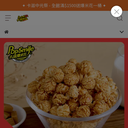
✦ 卡滋中元祭 - 全館滿$1500送爆米花一桶 ✦