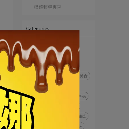
媒體報導專區
Categories
系統公告
會員帳號相關
會員權益
卡滋爆米花
卡滋爆米花專櫃
卡滋爆米花門市
義大世界美食
卡滋門市據點
爆米花
新品預告
新品上市
新產品
門市
南港
會員卡權益
卡滋會員卡
抽獎
發票抽獎
促銷優惠
贈品
觀光工廠