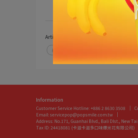
Article Collection
爆米花
卡滋
義大世界美食
卡滋門市據點
Information
Customer Service Hotline: +886 2 8630 3508
C
Email: servicepop@popsmile.com.tw
Address: No.171, Guanhai Blvd., Bali DIst., New Ta
Tax ID: 24418081 (卡滋卡滋多口味爆米花有限公司)