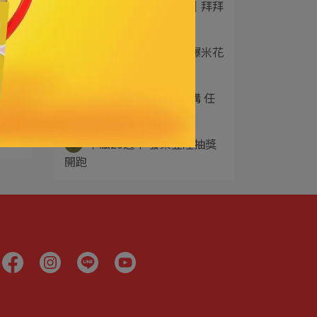
2
花生麻糬風味爆米花｜拜拜
供品新選擇，土地⋯
3
卡滋×白爛貓美人魚爆米花
存錢桶｜全聯獨家⋯
4
卡滋在全聯等您來採購 任
選特價$52
5
卡滋20週年 發票登陸抽獎
開跑