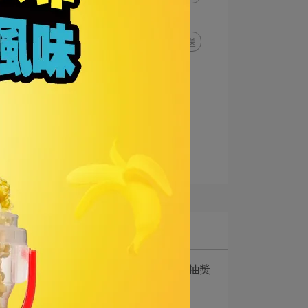
入場券
霜淇淋
過年
出貨說明
過年出貨
配送
新口味
跑跑薑餅人
異業合作
白爛貓
WBC應援月
聯名商品
蝴蝶爆米花
蘑菇爆米花
銷售通路
爆米花推薦
Latest
1
夏日好物季-發票登錄抽獎
｜現金$1688⋯