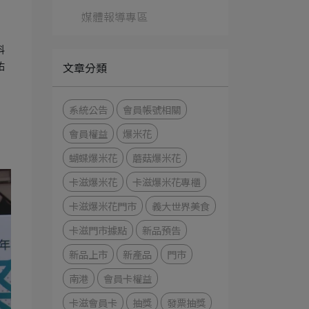
媒體報導專區
科
文章分類
佑
系統公告
會員帳號相關
會員權益
爆米花
蝴蝶爆米花
蘑菇爆米花
卡滋爆米花
卡滋爆米花專櫃
卡滋爆米花門市
義大世界美食
卡滋門市據點
新品預告
新品上市
新產品
門市
南港
會員卡權益
卡滋會員卡
抽獎
發票抽獎