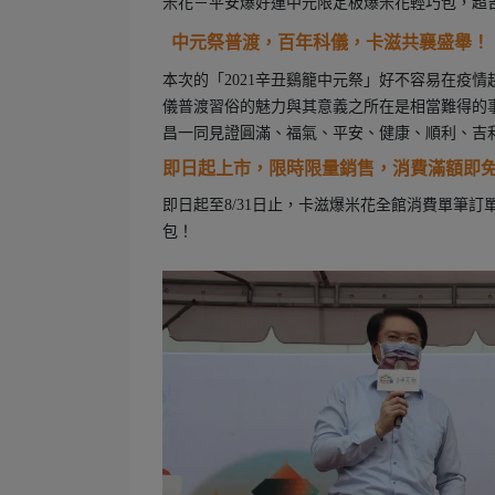
米花－平安爆好運中元限定板爆米花輕巧包，超
中元祭普渡，百年科儀，卡滋共襄盛舉！
本次的「2021辛丑鷄籠中元祭」好不容易在疫
儀普渡習俗的魅力與其意義之所在是相當難得的
昌一同見證圓滿、福氣、平安、健康、順利、吉
即日起上市，限時限量銷售，消費滿額即
即日起至8/31日止，卡滋爆米花全館消費單筆訂
包！