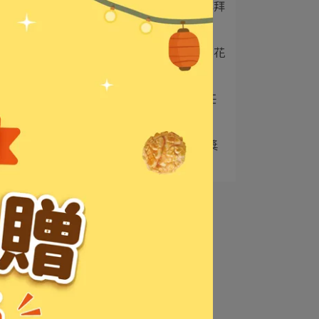
2
花生麻糬風味爆米花｜拜拜
供品新選擇，土地⋯
3
卡滋×白爛貓美人魚爆米花
存錢桶｜全聯獨家⋯
4
卡滋在全聯等您來採購 任
選特價$52
5
卡滋20週年 發票登陸抽獎
開跑