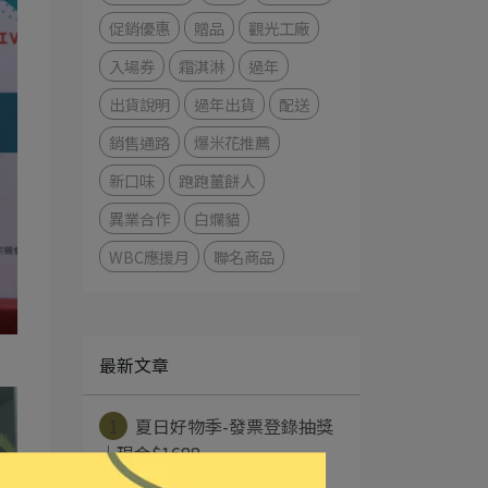
促銷優惠
贈品
觀光工廠
入場券
霜淇淋
過年
出貨說明
過年出貨
配送
銷售通路
爆米花推薦
新口味
跑跑薑餅人
異業合作
白爛貓
WBC應援月
聯名商品
最新文章
1
夏日好物季-發票登錄抽獎
｜現金$1688⋯