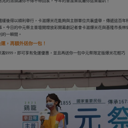
吉兆的派頭讓你不得不帶回家，今年的普渡桌就屬你這桌最趴！
情趨緩後得以順利舉行，卡滋爆米花能夠與主辦單位共襄盛舉，傳遞這百年
事。今日的中元祭主普壇開燈放彩開幕劇記者會卡滋爆米花與基隆市長林
利的一瞬間。
免運，再額外送你一包！
單滿$999，即可享有免運優惠，並且再送你一包中元祭限定版爆米花輕巧