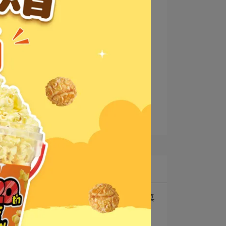
入場券
霜淇淋
過年
出貨說明
過年出貨
配送
新口味
跑跑薑餅人
異業合作
白爛貓
WBC應援月
聯名商品
蝴蝶爆米花
蘑菇爆米花
銷售通路
爆米花推薦
最新文章
1
夏日好物季-發票登錄抽獎
｜現金$1688⋯