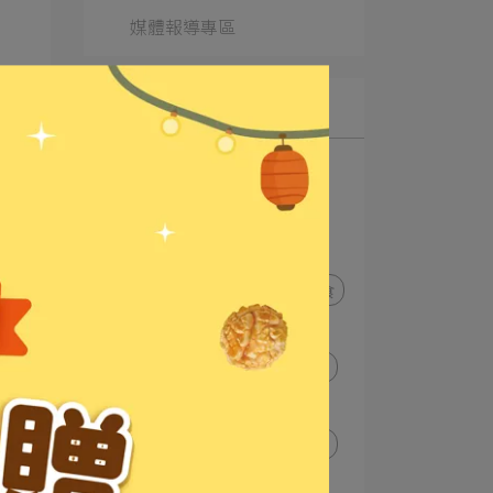
媒體報導專區
的
文章分類
系統公告
會員帳號相關
會員權益
卡滋爆米花
卡滋爆米花專櫃
卡滋爆米花門市
義大世界美食
卡滋門市據點
爆米花
新品預告
新品上市
新產品
門市
南港
會員卡權益
卡滋會員卡
抽獎
發票抽獎
促銷優惠
贈品
觀光工廠