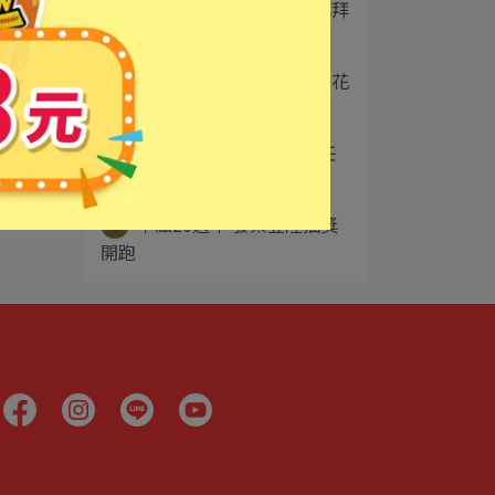
2
花生麻糬風味爆米花｜拜拜
供品新選擇，土地⋯
3
卡滋×白爛貓美人魚爆米花
存錢桶｜全聯獨家⋯
4
卡滋在全聯等您來採購 任
選特價$52
5
卡滋20週年 發票登陸抽獎
開跑