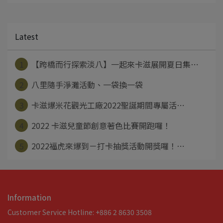
Latest
1
【跨橋而行探索淡八】一起來卡滋展開夏日集⋯
2
八里隨手淨灘活動、一袋換一袋
3
卡滋爆米花觀光工廠2022聖誕期間專屬活⋯
4
2022 卡滋兒童節創意著色比賽開跑囉！
5
2022福虎來爆到－打卡抽獎活動開獎囉！⋯
Information
Customer Service Hotline: +886 2 8630 3508