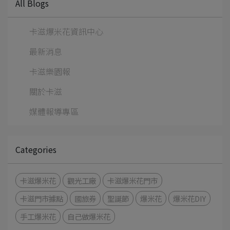
All Blogs
卡滋爆米花資訊中心
最新消息
卡滋樂園報
關於卡滋
媒體報導專區
Categories
卡滋爆米花
觀光工廠
卡滋爆米花門市
卡滋門市據點
國旅券
聖誕節
爆米花
爆米花DIY
手工爆米花
自己做爆米花