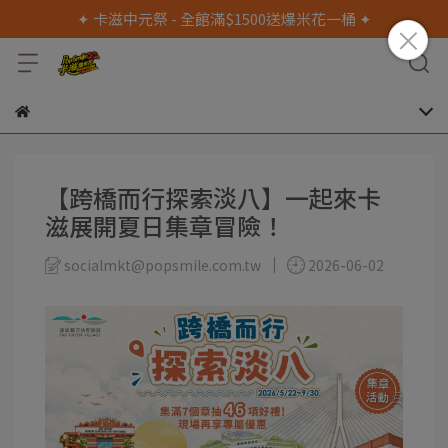
✦ 卡滋中元祭 - 全館滿$1500送爆米花一桶 ✦
【跨橋而行探索淡八】一起來卡
滋展開夏日集章冒險！
socialmkt@popsmile.com.tw
2026-06-02