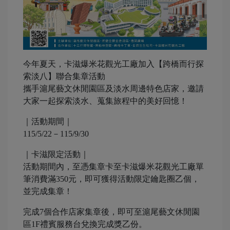
今年夏天，卡滋爆米花觀光工廠加入【跨橋而行探
索淡八】聯合集章活動
攜手滬尾藝文休閒園區及淡水周邊特色店家，邀請
大家一起探索淡水、蒐集旅程中的美好回憶！
｜活動期間｜
115/5/22－115/9/30
｜卡滋限定活動｜
活動期間內，至憑集章卡至卡滋爆米花觀光工廠單
筆消費滿350元，即可獲得活動限定鑰匙圈乙個，
並完成集章！
完成7個合作店家集章後，即可至滬尾藝文休閒園
區1F禮賓服務台兌換完成獎乙份。