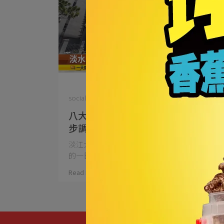
socialmkt@popsmile.com.tw | 2026-05-21
八大民生新聞｜淡水八里一日遊，慢
步調浪漫行程報乎你知！
淡江大橋通車後，八里回來了！ 北海岸最療癒
的一日散策，夕陽⋯
Read More