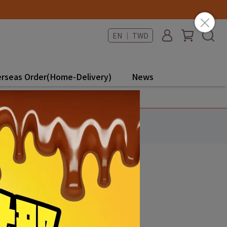
EN ｜ TWD
rseas Order(Home-Delivery)
News
報導專區