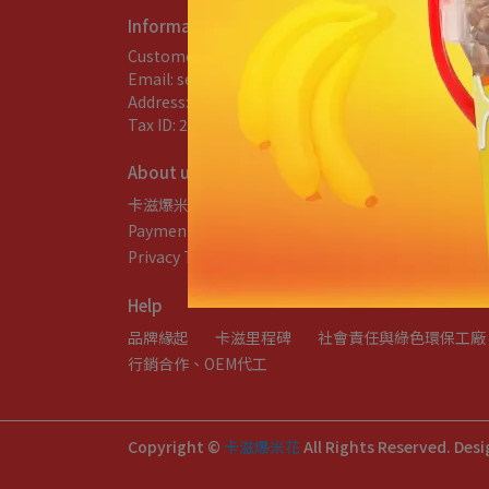
Information
Customer Service Hotline: +886 2 8630 3508
C
Email: servicepop@popsmile.com.tw
Address: No.171, Guanhai Blvd., Bali DIst., New Ta
Tax ID: 24418081 (卡滋卡滋多口味爆米花有限公司)
About us
卡滋爆米花商品DM下載
2026團購表單(下載填寫)
Payment Information
Refund Information
Privacy Terms & Conditions
反詐騙聲明
Help
品牌緣起
卡滋里程碑
社會責任與綠色環保工廠
行銷合作、OEM代工
Copyright ©
卡滋爆米花
All Rights Reserved.
Desi