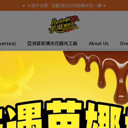
✦ 卡滋中元祭 - 全館滿$1500送爆米花一桶 ✦
versea)
亞洲首家爆米花觀光工廠
About Us
Ove
米花資訊中心
最新消息
卡滋樂園報
關於卡滋
媒體